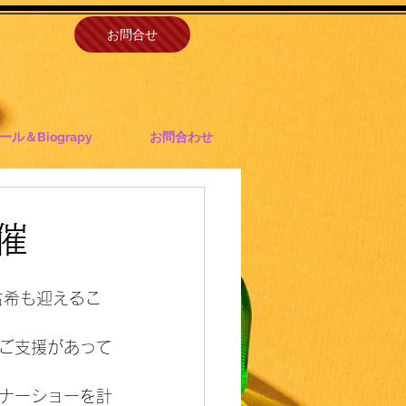
お問合せ
ル＆Biograpy
お問合わせ
催
古希も迎えるこ
ご支援があって
ナーショーを計