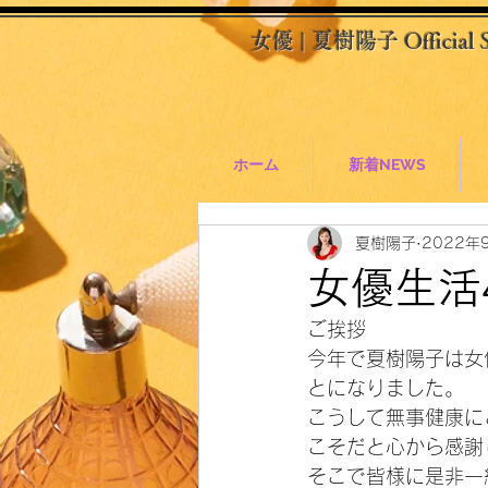
女優 | 夏樹陽子 Official S
ホーム
新着NEWS
夏樹陽子
2022年
女優生活
ご挨拶
今年で夏樹陽子は女
とになりました。
こうして無事健康に
こそだと心から感謝
そこで皆様に是非一