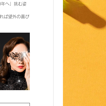
0年へ」挑む姿
れば望外の喜び